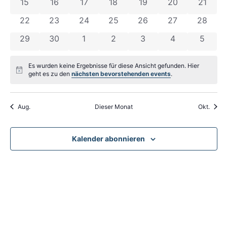
Navig
0 events
0 events
0 events
0 events
0 events
0 events
0 event
15
16
17
18
19
20
21
0 events
0 events
0 events
0 events
0 events
0 events
0 event
22
23
24
25
26
27
28
0 events
0 events
0 events
0 events
0 events
0 events
0 even
29
30
1
2
3
4
5
Es wurden keine Ergebnisse für diese Ansicht gefunden. Hier
Notice
geht es zu den
nächsten bevorstehenden events
.
Aug.
Dieser Monat
Okt.
Kalender abonnieren