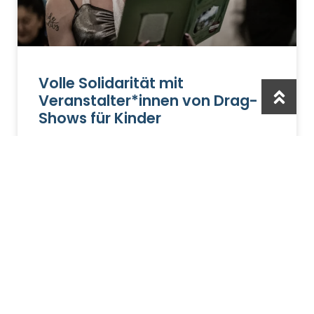
Volle Solidarität mit
Veranstalter*innen von Drag-
Shows für Kinder
Stellungnahme zur Gemeinderatssitzung der
Stadtgemeinde Mistelbach vom 01.06.2023 Kürzlich
sorgte der Wiener FPÖ-Chef Dominik Nepp mit seiner
Forderung nach einem Verbot für Drag-
Veranstaltungen für Kinder
ZUM BEITRAG »
9. März 2023
Keine Kommentare